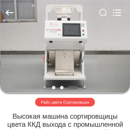
Hongshi
Optoelectronic
High-
tech
Co.,Ltd.
All
Rights
Reserved.
ДОМ
ПРОДУКТЫ
О
НАС
ПУТЕШЕСТВИЕ
ФАБРИКИ
Райс цвета Сортировщик
Высокая машина сортировщицы
ПРОВЕРКА
цвета ККД выхода с промышленной