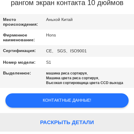
КАЧЕСТВА
рангом экран контакта 10 дюймов
СВЯЖИТЕСЬ
Место
Аньхой Китай
происхождения:
МЫ
Фирменное
Hons
наименование:
СПРОСИТЕ
Сертификация:
CE、 SGS、ISO9001
ЦИТАТУ
Номер модели:
S1
Выделенное:
,
машина риса сортируя
КАРТА
,
Машина цвета риса сортируя
Высокая сортировщица цвета CCD выхода
САЙТА
КОНТАКТНЫЕ ДАННЫЕ!
PRIVACY
POLICY
РАСКРЫТЬ ДЕТАЛИ