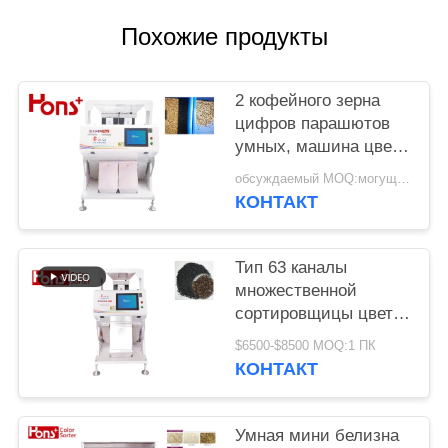
Похожие продукты
2 кофейного зерна
цифров парашютов
умных, машина цвета
арахиса сортируя
обсуждаемый MOQ:могущий быть предметом переговоров
КОНТАКТ
Тип 63 каналы
множественной
сортировщицы цвета
сезама CCD 5400
$6500-$8500 MOQ:1 ПК
пикселов функции
КОНТАКТ
аграрной мини
Умная мини белизна