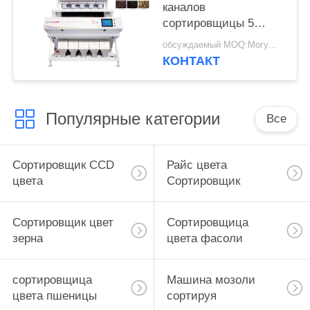
каналов
сортировщицы 5
цвета риса
обсуждаемый MOQ:Могущий быть предметом переговоров
КОНТАКТ
Популярные категории
Все
Сортировщик CCD
Райс цвета
цвета
Сортировщик
Сортировщик цвет
Сортировщица
зерна
цвета фасоли
сортировщица
Машина мозоли
цвета пшеницы
сортируя