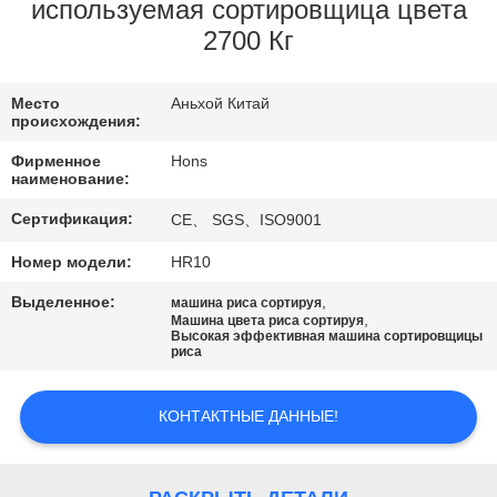
КАЧЕСТВА
используемая сортировщица цвета
2700 Кг
СВЯЖИТЕСЬ
Место
Аньхой Китай
МЫ
происхождения:
Фирменное
Hons
СПРОСИТЕ
наименование:
ЦИТАТУ
Сертификация:
CE、 SGS、ISO9001
Номер модели:
HR10
КАРТА
Выделенное:
,
машина риса сортируя
САЙТА
,
Машина цвета риса сортируя
Высокая эффективная машина сортировщицы
риса
PRIVACY
КОНТАКТНЫЕ ДАННЫЕ!
POLICY