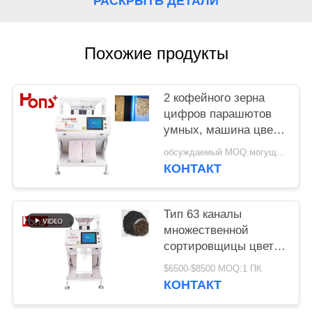
РАСКРЫТЬ ДЕТАЛИ
Похожие продукты
2 кофейного зерна
цифров парашютов
умных, машина цвета
арахиса сортируя
обсуждаемый MOQ:могущий быть предметом переговоров
КОНТАКТ
Тип 63 каналы
множественной
сортировщицы цвета
сезама CCD 5400
$6500-$8500 MOQ:1 ПК
пикселов функции
КОНТАКТ
аграрной мини