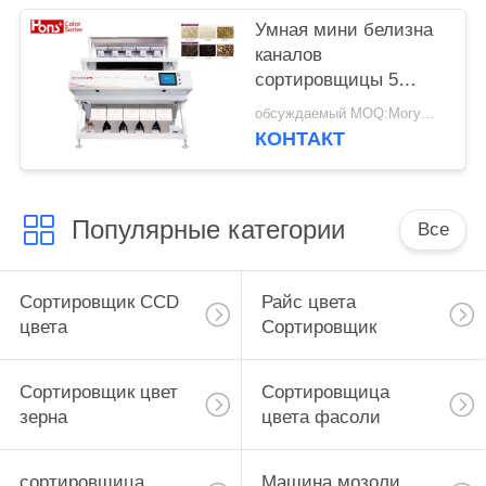
Умная мини белизна
каналов
сортировщицы 5
цвета риса
обсуждаемый MOQ:Могущий быть предметом переговоров
КОНТАКТ
Популярные категории
Все
Сортировщик CCD
Райс цвета
цвета
Сортировщик
Сортировщик цвет
Сортировщица
зерна
цвета фасоли
сортировщица
Машина мозоли