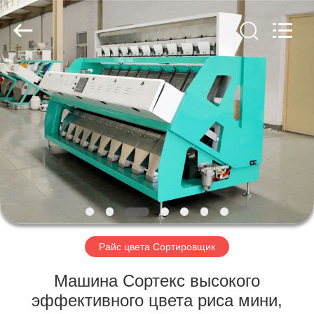
Hongshi
Optoelectronic
High-
tech
Co.,Ltd.
All
Rights
Reserved.
ДОМ
ПРОДУКТЫ
О
НАС
ПУТЕШЕСТВИЕ
ФАБРИКИ
Райс цвета Сортировщик
Машина Сортекс высокого
ПРОВЕРКА
эффективного цвета риса мини,