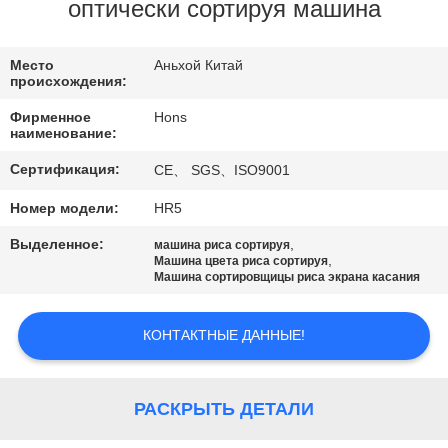
КАЧЕСТВА
оптически сортируя машина
СВЯЖИТЕСЬ
Место
Аньхой Китай
происхождения:
МЫ
Фирменное
Hons
наименование:
СПРОСИТЕ
Сертификация:
CE、 SGS、ISO9001
ЦИТАТУ
Номер модели:
HR5
Выделенное:
,
машина риса сортируя
КАРТА
,
Машина цвета риса сортируя
Машина сортировщицы риса экрана касания
САЙТА
КОНТАКТНЫЕ ДАННЫЕ!
PRIVACY
POLICY
РАСКРЫТЬ ДЕТАЛИ