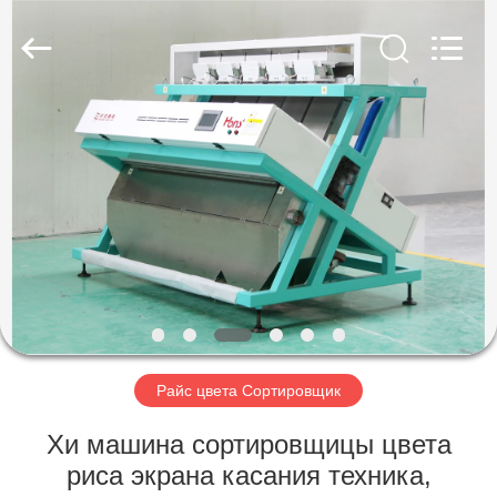
Hongshi
Optoelectronic
High-
tech
Co.,Ltd.
All
Rights
Reserved.
ДОМ
ПРОДУКТЫ
О
НАС
ПУТЕШЕСТВИЕ
ФАБРИКИ
Райс цвета Сортировщик
Хи машина сортировщицы цвета
ПРОВЕРКА
риса экрана касания техника,