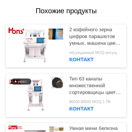
Похожие продукты
2 кофейного зерна
цифров парашютов
умных, машина цвета
арахиса сортируя
обсуждаемый MOQ:могущий быть предметом переговоров
КОНТАКТ
Тип 63 каналы
множественной
сортировщицы цвета
сезама CCD 5400
$6500-$8500 MOQ:1 ПК
пикселов функции
КОНТАКТ
аграрной мини
Умная мини белизна