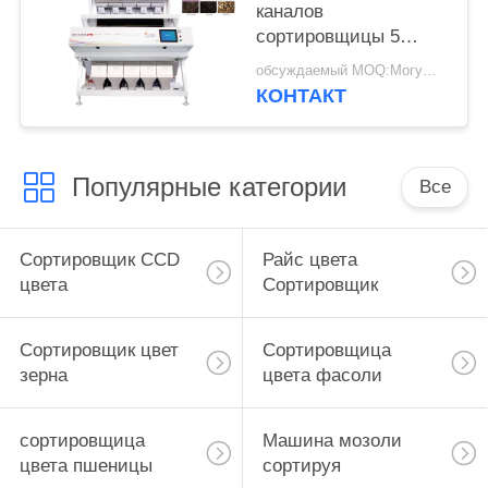
каналов
сортировщицы 5
цвета риса
обсуждаемый MOQ:Могущий быть предметом переговоров
КОНТАКТ
Популярные категории
Все
Сортировщик CCD
Райс цвета
цвета
Сортировщик
Сортировщик цвет
Сортировщица
зерна
цвета фасоли
сортировщица
Машина мозоли
цвета пшеницы
сортируя