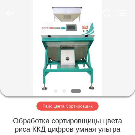
Hongshi
Optoelectronic
High-
tech
Co.,Ltd.
All
Rights
Reserved.
ДОМ
ПРОДУКТЫ
О
НАС
ПУТЕШЕСТВИЕ
ФАБРИКИ
Райс цвета Сортировщик
Обработка сортировщицы цвета
ПРОВЕРКА
риса ККД цифров умная ультра