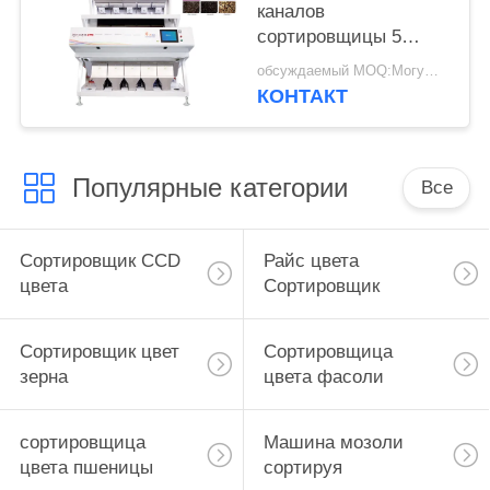
каналов
сортировщицы 5
цвета риса
обсуждаемый MOQ:Могущий быть предметом переговоров
КОНТАКТ
Популярные категории
Все
Сортировщик CCD
Райс цвета
цвета
Сортировщик
Сортировщик цвет
Сортировщица
зерна
цвета фасоли
сортировщица
Машина мозоли
цвета пшеницы
сортируя