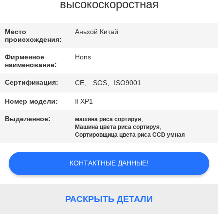
КАЧЕСТВА
высокоскоростная
СВЯЖИТЕСЬ
Место
Аньхой Китай
происхождения:
МЫ
Фирменное
Hons
наименование:
СПРОСИТЕ
Сертификация:
CE、 SGS、ISO9001
ЦИТАТУ
Номер модели:
Ⅱ ХР1-
Выделенное:
,
машина риса сортируя
КАРТА
,
Машина цвета риса сортируя
Сортировщица цвета риса CCD умная
САЙТА
КОНТАКТНЫЕ ДАННЫЕ!
PRIVACY
POLICY
РАСКРЫТЬ ДЕТАЛИ