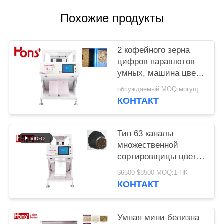
Похожие продукты
2 кофейного зерна
цифров парашютов
умных, машина цвета
арахиса сортируя
обсуждаемый MOQ:могущий быть предметом переговоров
КОНТАКТ
Тип 63 каналы
множественной
сортировщицы цвета
сезама CCD 5400
$6500-$8500 MOQ:1 ПК
пикселов функции
КОНТАКТ
аграрной мини
Умная мини белизна