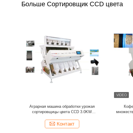
Больше Сортировщик CCD цвета
ы цвета
Множественная функция высушила машину
Умная оп
ашютов
цвета камеры CCD продукта моря овощей
машины р
сортируя
Контакт