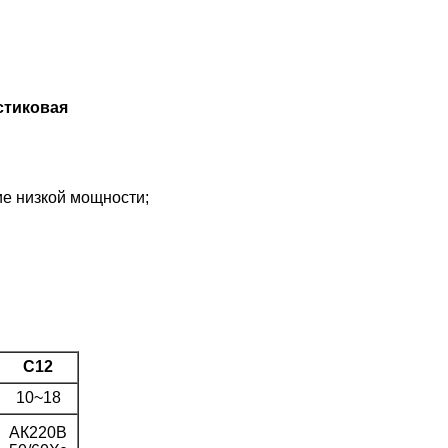
стиковая
ие низкой мощности;
С12
10~18
АК220В