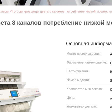
амеры РГБ сортировщицы цвета 8 каналов потребление низкой мощности
та 8 каналов потребление низкой 
Основная информа
Место происхождения:
А
Фирменное наименование:
H
Сертификация:
I
Номер модели:
S
Количество мин заказа:
О
Цена:
о
Упаковывая детали:
Д