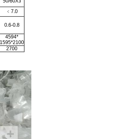
50/60Хз
﹤7.0
0.6-0.8
4594*
1595*2100
2700