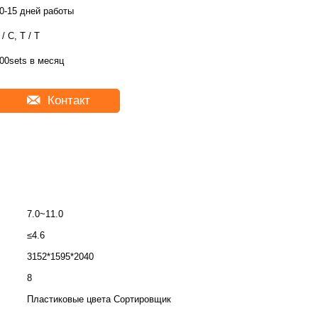
0-15 дней работы
 / C, T / T
00sets в месяц
Контакт
7.0~11.0
≤4.6
3152*1595*2040
8
Пластиковые цвета Сортировщик