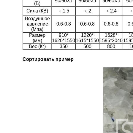
50/60Хз
50/60Хз
50/60Хз
50
(В)
Сила (КВ)
﹤1.5
﹤2
﹤2.4
﹤
Воздушное
давление
0.6-0.8
0.6-0.8
0.6-0.8
0.
(Мпа)
Размер
910*
1220*
1628*
1
(мм)
1620*1550
1615*1550
1595*2040
159
Вес (Кг)
350
500
800
1
Сортировать пример