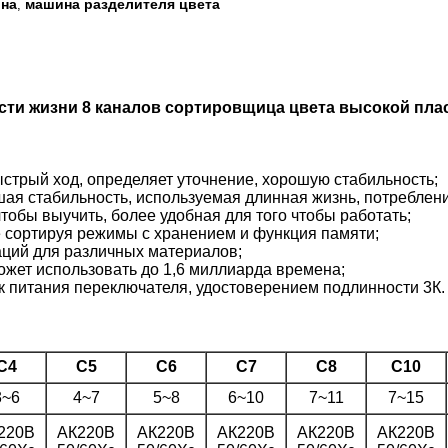
ина
машина разделителя цвета
,
ти жизни 8 каналов сортировщица цвета высокой пла
ыстрый ход, определяет уточнение, хорошую стабильность;
ая стабильность, используемая длинная жизнь, потреблен
чтобы выучить, более удобная для того чтобы работать;
 сортируя режимы с хранением и функция памяти;
ций для различных материалов;
ожет использовать до 1,6 миллиарда времена;
 питания переключателя, удостоверением подлинности 3К.
С4
С5
С6
С7
С8
С10
3~6
4~7
5~8
6~10
7~11
7~15
220В
АК220В
АК220В
АК220В
АК220В
АК220В