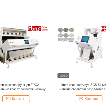
тически технологическая линия
126 кофейных зерен высокой т
иса/разделителя цвета фасолей
каналов умных красят машину ра
Контакт
Контакт