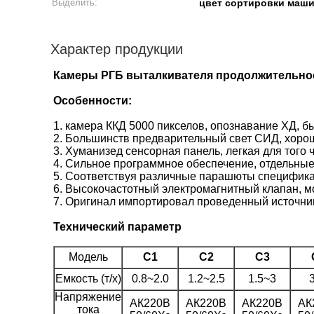
Выделить:
цвет сортировки маш
Характер продукции
Камеры РГБ выталкивателя продолжительнос
Особенности:
1. камера ККД 5000 пикселов, опознавание ХД, б
2. Большинств предварительный свет СИД, хорош
3. Хуманизед сенсорная панель, легкая для того 
4. Сильное программное обеспечение, отдельные
5. Соответствуя различные парашюты специфика
6. Высокочастотный электромагнитный клапан, м
7. Оригинал импортировал проведенный источник
Технический параметр
Модель
С1
С2
С3
Емкость (т/х)
0.8~2.0
1.2~2.5
1.5~3
Напряжение
АК220В
АК220В
АК220В
АК
тока