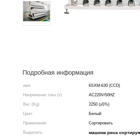
Подробная информация
имя:
6SXM-630 (CCD)
Напряжение тока (v):
AC220V/50HZ
Вес (Kg):
2250 (±5%)
Цвет:
Белый
Применение:
Сортировать
Выделить:
машина риса сортируя