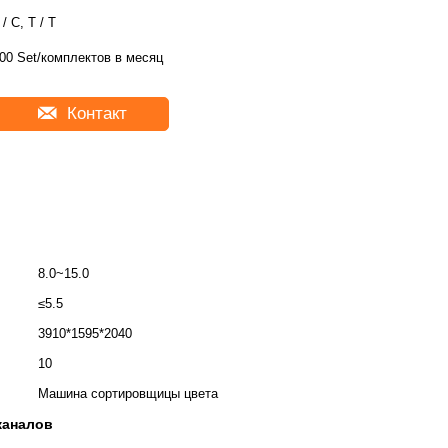
 / C, T / T
00 Set/комплектов в месяц
Контакт
8.0~15.0
≤5.5
3910*1595*2040
10
Машина сортировщицы цвета
каналов