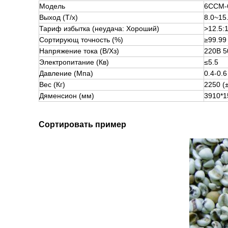
Модель
6ССМ-6
Выход (Т/х)
8.0~15
Тариф избытка (неудача: Хороший)
>
12.5:
Сортирующ точность (%)
≥99.99
Напряжение тока (В/Хз)
220В 5
Электропитание (Кв)
≤5.5
Давление (Мпа)
0.4-0.6
Вес (Кг)
2250 (
Дяменсион (мм)
3910*1
Сортировать пример