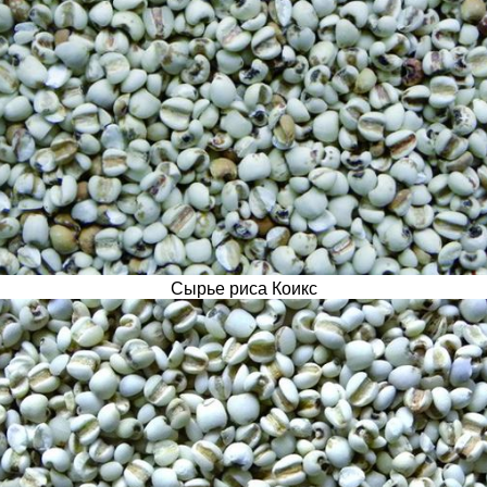
Сырье риса Коикс