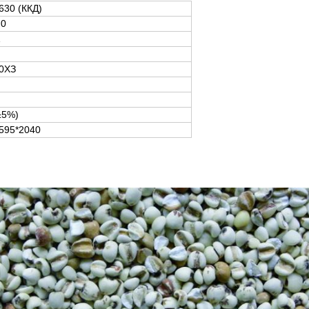
30 (ККД)
.0
1
0ХЗ
±5%)
595*2040