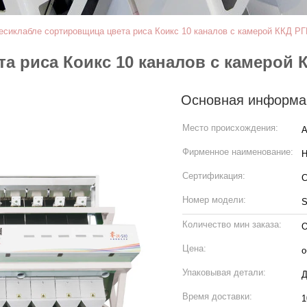
есиклабле сортировщица цвета риса Коикс 10 каналов с камерой ККД РГ
а риса Коикс 10 каналов с камерой 
Основная информа
Место происхождения:
А
Фирменное наименование:
H
Сертификация:
Номер модели:
S
Количество мин заказа:
О
Цена:
о
Упаковывая детали:
Д
Время доставки:
1