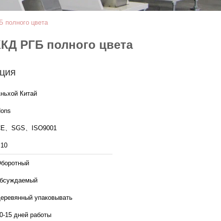
Б полного цвета
ККД РГБ полного цвета
ция
ньхой Китай
ons
CE、SGS、ISO9001
10
боротный
бсуждаемый
еревянный упаковывать
0-15 дней работы