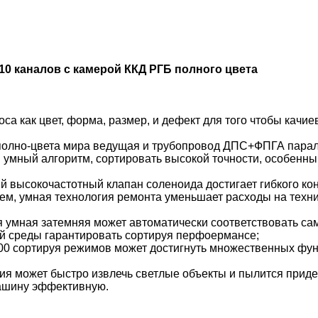
10 каналов с камерой ККД РГБ полного цвета
са как цвет, форма, размер, и дефект для того чтобы кач
 полно-цвета мира ведущая и трубопровод ДПС+ФПГА пара
умный алгоритм, сортировать высокой точности, особенный
 высокочастотный клапан соленоида достигает гибкого ко
ем, умная технология ремонта уменьшает расходы на техн
 умная затемняя может автоматически соответствовать са
й среды гарантировать сортируя перфоермансе;
100 сортируя режимов может достигнуть множественных фу
ия может быстро извлечь светлые объекты и пылится прид
ашину эффективную.