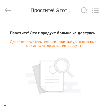
Hongshi
Optoelectronic
High-
Простите! Этот продукт больше не доступен.
tech
Co.,Ltd.
All
Rights
Reserved.
ДОМ
Простите! Этот продукт больше не доступен.
ПРОДУКТЫ
Давайте посмотрим, есть ли какие-нибудь связанные
продукты, которые вас интересуют
О
НАС
ПУТЕШЕСТВИЕ
ФАБРИКИ
ПРОВЕРКА