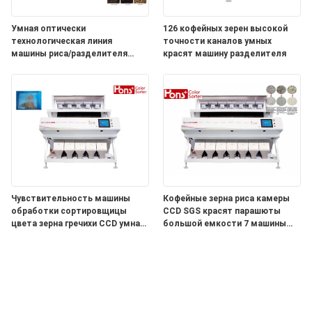
Умная оптически
126 кофейных зерен высокой
технологическая линия
точности каналов умных
машины риса/разделителя
красят машину разделителя
цвета фасолей
Чувствительность машины
Кофейные зерна риса камеры
обработки сортировщицы
CCD SGS красят парашюты
цвета зерна гречихи CCD умная
большой емкости 7 машины
высокая
сортировщицы