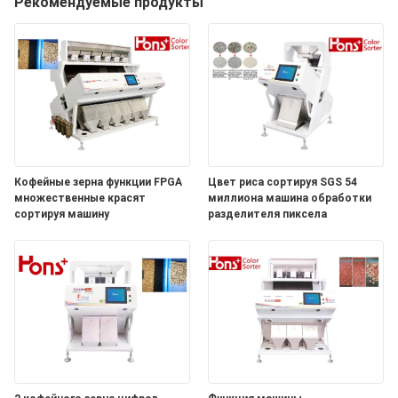
КАЧЕСТВА
Рекомендуемые продукты
СВЯЖИТЕСЬ
МЫ
СПРОСИТЕ
ЦИТАТУ
Кофейные зерна функции FPGA
Цвет риса сортируя SGS 54
множественные красят
миллиона машина обработки
сортируя машину
разделителя пиксела
КАРТА
САЙТА
PRIVACY
POLICY