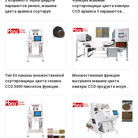
2 кофейного зерна цифров
Функция машины
парашютов умных, машина
сортировщицы цвета камеры
цвета арахиса сортируя
CCD арахиса 3 парашютов
множественная
Тип 63 каналы множественной
Множественная функция
сортировщицы цвета сезама
высушила машину цвета
CCD 5400 пикселов функции
камеры CCD продукта моря
аграрной мини
овощей сортируя