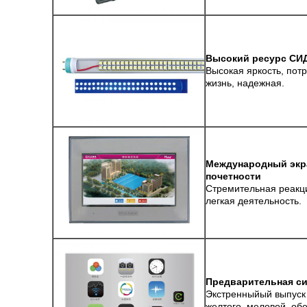
Высокий ресурс СИД
Высокая яркость, пот
жизнь, надежная.
Международный экра
почетности
Стремительная реакци
легкая деятельность.
Предварительная си
Экстренныйый выпуск 
желтого, меловой, обе