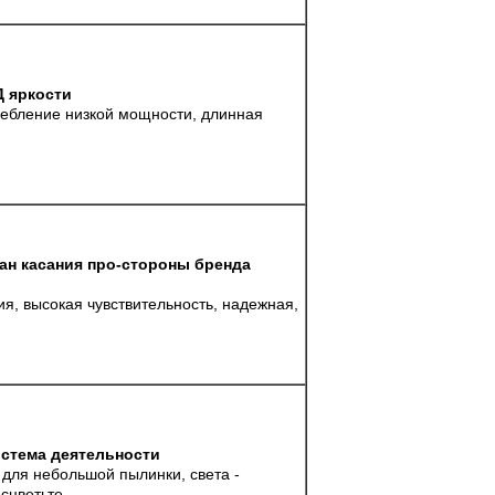
 яркости
ребление низкой мощности, длинная
н касания про-стороны бренда
я, высокая чувствительность, надежная,
стема деятельности
для небольшой пылинки, света -
сцветьте.