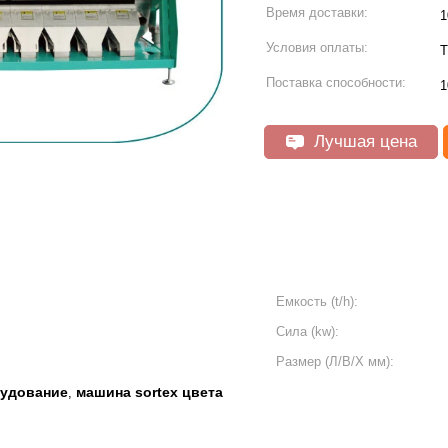
Время доставки:
1
Условия оплаты:
T
Поставка способности:
1
Лучшая цена
Емкость (t/h):
Сила (kw):
Размер (Л/В/Х мм):
рудование
машина sortex цвета
,