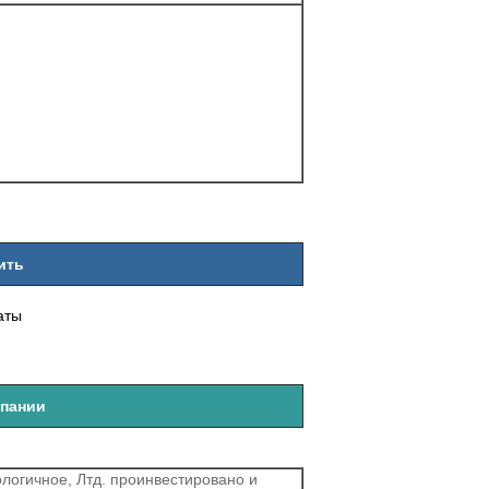
ить
аты
пании
логичное, Лтд. проинвестировано и