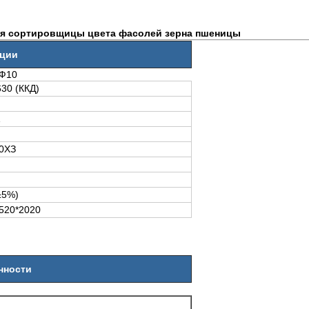
ля сортировщицы цвета фасолей зерна пшеницы
кции
ХФ10
30 (ККД)
1
0ХЗ
±5%)
520*2020
нности