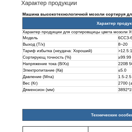
Характер продукции
Машина высокотехнологичной мозоли сортируя д
Характер проду
Характер продукции для сортировщицы цвета мозоли 
Модель
6ССЗ-6
Выход (Т/х)
8~20
Тариф избытка (неудача: Хороший)
>
12.5:
Сортирующ точность (%)
≥99.99
Напряжение тока (В/Хз)
220В 5
Электропитание (Кв)
≤5.0
Давление (Мпа)
1.5-2.5
Вес (Кг)
2700 (
Дяменсион (мм)
3892*1
Технические особе