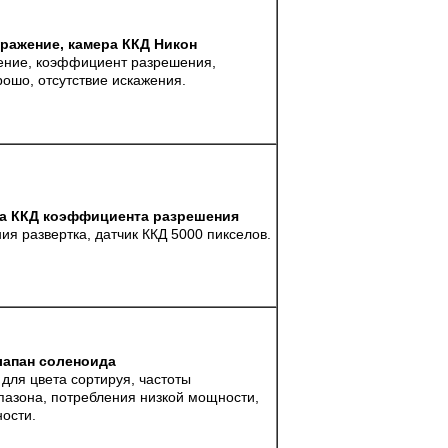
ражение, камера ККД Никон
ение, коэффициент разрешения,
ошо, отсутствие искажения.
ра ККД коэффициента разрешения
ия развертка, датчик ККД 5000 пикселов.
лапан соленоида
для цвета сортируя, частоты
пазона, потребления низкой мощности,
ности.