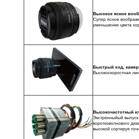
Высокое ясное вооб
Супер ясное воображ
уменьшение цвета хор
Быстрый ход, каме
Высокоскоростная лин
Высокочастотный к
Экстренныйый выпуск 
коротковолнового диа
высокой сортируя точ