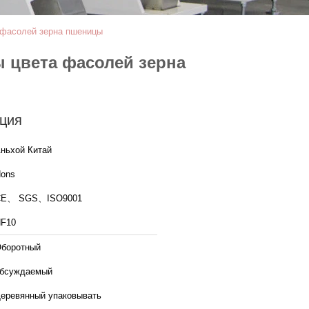
 фасолей зерна пшеницы
 цвета фасолей зерна
ция
ньхой Китай
ons
CE、 SGS、ISO9001
F10
боротный
бсуждаемый
еревянный упаковывать