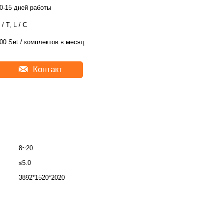
0-15 дней работы
 / T, L / C
00 Set / комплектов в месяц
Контакт
8~20
≤5.0
3892*1520*2020