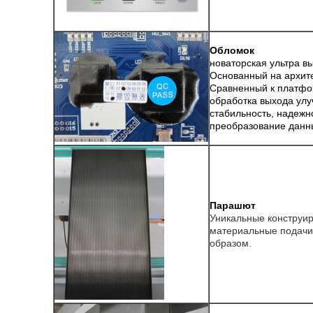
Обломок
новаторская ультра в
Основанный на архит
Сравненный к платфор
обработка выхода ул
стабильность, надежн
преобразование данн
Парашют
Уникальные конструи
материальные подачи
образом.