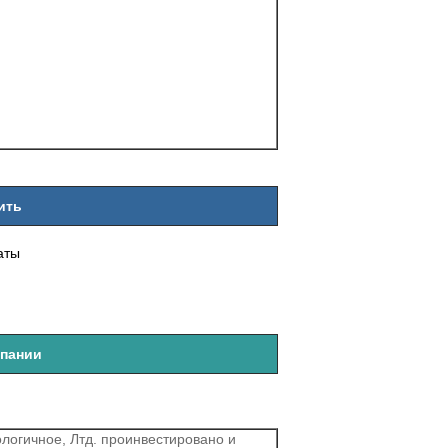
ить
аты
пании
логичное, Лтд. проинвестировано и