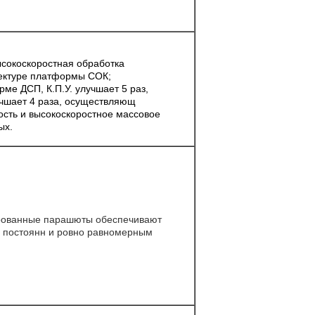
ысокоскоростная обработка
ектуре платформы СОК;
ме ДСП, К.П.У. улучшает 5 раз,
учшает 4 раза, осуществляющ
ость и высокоскоростное массовое
ых.
рованные парашюты обеспечивают
 постоянн и ровно равномерным