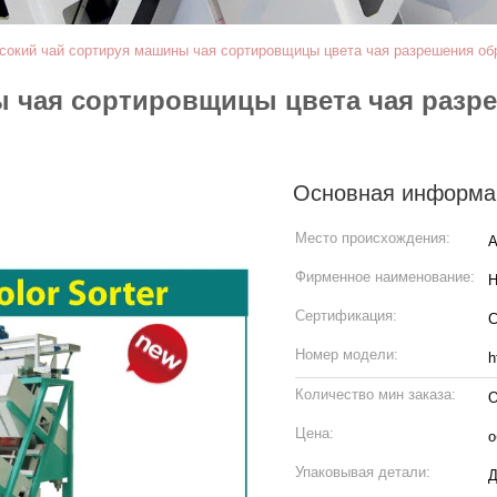
сокий чай сортируя машины чая сортировщицы цвета чая разрешения о
ы чая сортировщицы цвета чая разр
Основная информа
Место происхождения:
А
Фирменное наименование:
H
Сертификация:
Номер модели:
h
Количество мин заказа:
О
Цена:
о
Упаковывая детали:
Д