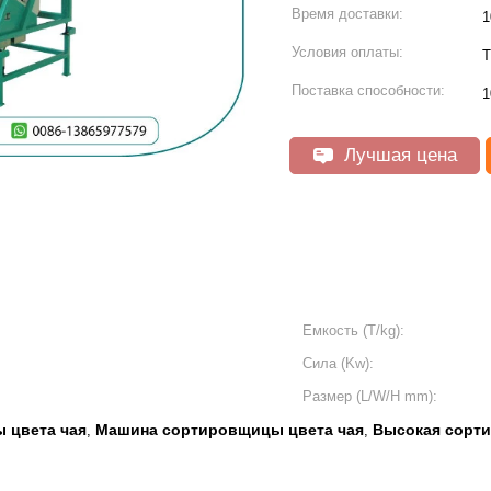
Время доставки:
1
Условия оплаты:
T
Поставка способности:
1
Лучшая цена
Емкость (T/kg):
Сила (Kw):
Размер (L/W/H mm):
 цвета чая
Машина сортировщицы цвета чая
Высокая сорти
,
,