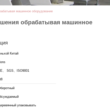
брабатывая машинное оборудование
ешения обрабатывая машинное
ция
ньхой Китай
ons
CE、 SGS、ISO9001
t8
боротный
бсуждаемый
еревянный упаковывать