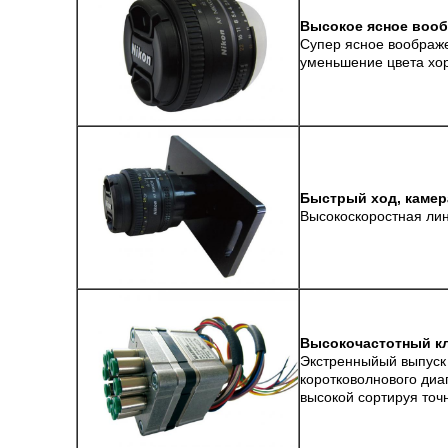
Высокое ясное вооб
Супер ясное воображ
уменьшение цвета хор
Быстрый ход, каме
Высокоскоростная лин
Высокочастотный к
Экстренныйый выпуск 
коротковолнового диа
высокой сортируя точ