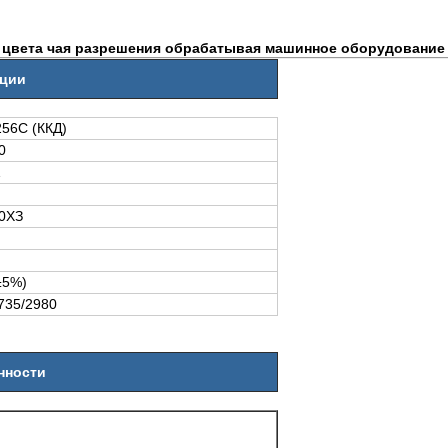
цвета чая разрешения обрабатывая машинное оборудование
кции
56С (ККД)
0
1
0ХЗ
±5%)
735/2980
нности