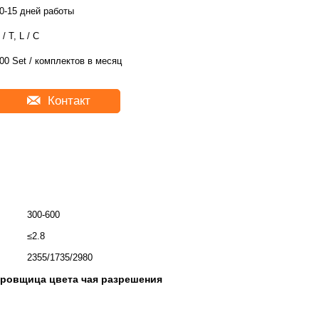
0-15 дней работы
 / T, L / C
00 Set / комплектов в месяц
Контакт
300-600
≤2.8
2355/1735/2980
ровщица цвета чая разрешения