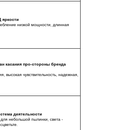
 яркости
ребление низкой мощности, длинная
н касания про-стороны бренда
я, высокая чувствительность, надежная,
стема деятельности
для небольшой пылинки, света -
сцветьте.