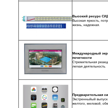
Высокий ресурс СИД
Высокая яркость, пот
жизнь, надежная.
Международный экра
почетности
Стремительная реакци
легкая деятельность.
Предварительная си
Экстренныйый выпуск 
желтого, меловой, обе