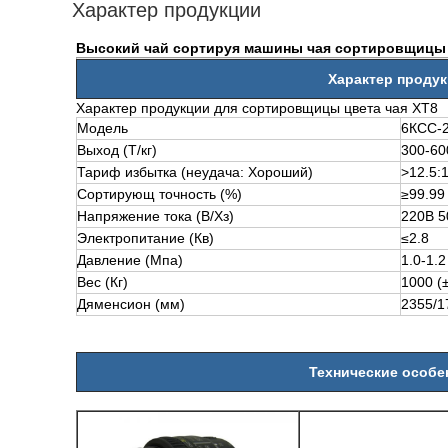
Характер продукции
Высокий чай сортируя машины чая сортировщицы 
Характер проду
Характер продукции для сортировщицы цвета чая ХТ8
Модель
6КСС-2
Выход (Т/кг)
300-60
Тариф избытка (неудача: Хороший)
>
12.5:
Сортирующ точность (%)
≥99.99
Напряжение тока (В/Хз)
220В 5
Электропитание (Кв)
≤2.8
Давление (Мпа)
1.0-1.2
Вес (Кг)
1000 (
Дяменсион (мм)
2355/1
Технические особе