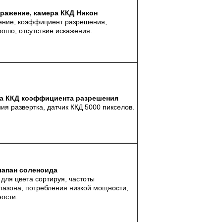
ражение, камера ККД Никон
ение, коэффициент разрешения,
ошо, отсутствие искажения.
ра ККД коэффициента разрешения
ия развертка, датчик ККД 5000 пикселов.
лапан соленоида
для цвета сортируя, частоты
пазона, потребления низкой мощности,
ности.