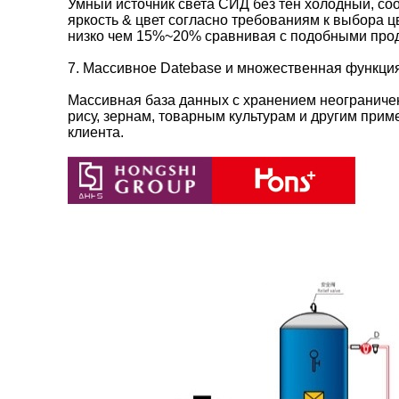
Умный источник света СИД без тен холодный, со
яркость & цвет согласно требованиям к выбора ц
низко чем 15%~20% сравнивая с подобными прод
7. Массивное Datebase и множественная функци
Массивная база данных с хранением неогранич
рису, зернам, товарным культурам и другим при
клиента.