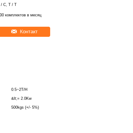
 / C, T / T
00 комплектов в месяц
Контакт
0.5~2T/H
&lt;= 2.0Kw
500kgs (+/- 5%)