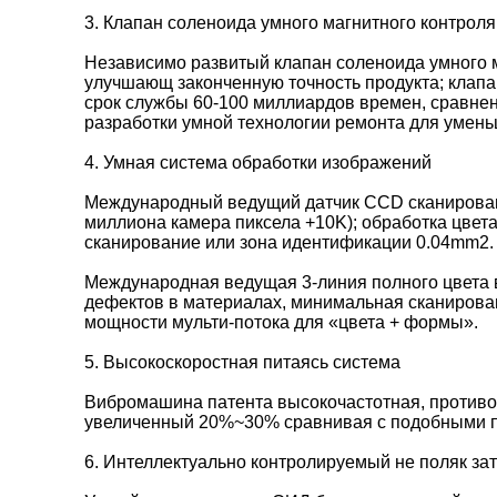
3. Клапан соленоида умного магнитного контрол
Независимо развитый клапан соленоида умного м
улучшающ законченную точность продукта; клапан
срок службы 60-100 миллиардов времен, сравне
разработки умной технологии ремонта для умень
4. Умная система обработки изображений
Международный ведущий датчик CCD сканирования
миллиона камера пиксела +10K); обработка цве
сканирование или зона идентификации 0.04mm2.
Международная ведущая 3-линия полного цвета 
дефектов в материалах, минимальная сканирова
мощности мульти-потока для «цвета + формы».
5. Высокоскоростная питаясь система
Вибромашина патента высокочастотная, противо
увеличенный 20%~30% сравнивая с подобными п
6. Интеллектуально контролируемый не поляк за