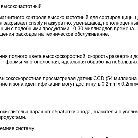
я высокочастотный
агнитного контроля высокочастотный для сортировщицы цв
 закрывает crisply и аккуратно, уменьшающ неполноценный
нный с подобными продуктами 10-30 миллиардов времена.
шения расходов на техническое обслуживание.
Отправить
 полного цвета высокоскоростной, скорость развертки до 
та + формы многополосная, идеальная обработка небольши
высокоскоростная просматривая датчик CCD (54 миллиона п
ние и зона идентификации могут достигнуть 0.2mm x 0.2
окислительн парашют обработки анода, значительно увели
родуктами.
темняя систему