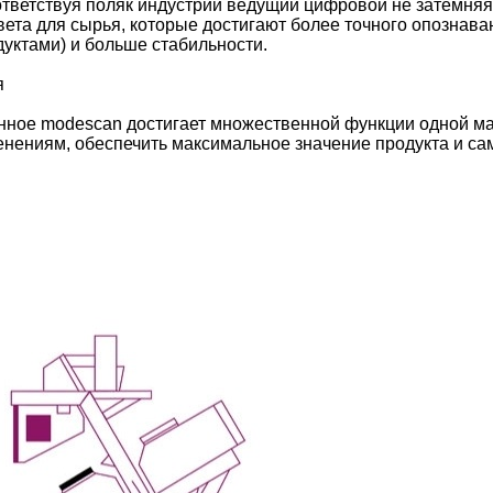
ответствуя поляк индустрии ведущий цифровой не затемняя
вета для сырья, которые достигают более точного опознава
уктами) и больше стабильности.
я
енное modescan достигает множественной функции одной 
менениям, обеспечить максимальное значение продукта и са