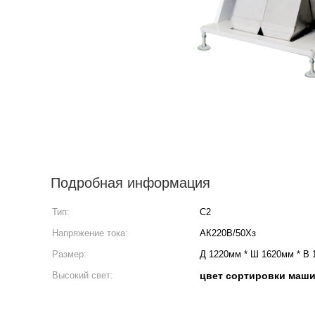
Подробная информация
Тип:
С2
Напряжение тока:
АК220В/50Хз
Размер:
Д 1220мм * Ш 1620мм * В
Высокий свет:
цвет сортировки маш