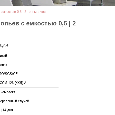
емкостью 0,5 | 2 тонны в час
пьев с емкостью 0,5 | 2
ция
итай
ons+
SO/SGS/CE
ССМ-126 (ККД) А
 комплект
еревянный случай
 | 14 дня