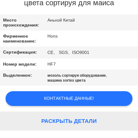
КАЧЕСТВА
цвета сортируя для маиса
СВЯЖИТЕСЬ
Место
Аньхой Китай
происхождения:
МЫ
Фирменное
Hons
наименование:
СПРОСИТЕ
Сертификация:
CE、 SGS、ISO9001
ЦИТАТУ
Номер модели:
HF7
Выделенное:
,
мозоль сортируя оборудование
КАРТА
машина sortex цвета
САЙТА
КОНТАКТНЫЕ ДАННЫЕ!
PRIVACY
POLICY
РАСКРЫТЬ ДЕТАЛИ