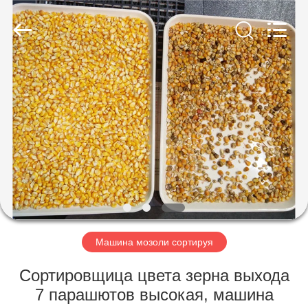
Hongshi
Optoelectronic
High-
tech
Co.,Ltd.
All
Rights
Reserved.
ДОМ
ПРОДУКТЫ
О
НАС
ПУТЕШЕСТВИЕ
ФАБРИКИ
Машина мозоли сортируя
Сортировщица цвета зерна выхода
ПРОВЕРКА
7 парашютов высокая, машина