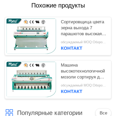
Похожие продукты
Сортировщица цвета
зерна выхода 7
парашютов высокая,
машина цвета
обсуждаемый MOQ:Оборотный
сортируя для маиса
КОНТАКТ
Машина
высокотехнологичной
мозоли сортируя для
сортировщицы цвета
обсуждаемый MOQ:Оборотный
фасолей зерна
КОНТАКТ
пшеницы
Популярные категории
Все