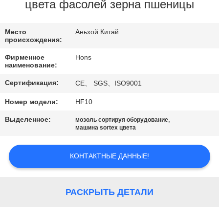
КАЧЕСТВА
цвета фасолей зерна пшеницы
СВЯЖИТЕСЬ
Место
Аньхой Китай
происхождения:
МЫ
Фирменное
Hons
наименование:
СПРОСИТЕ
Сертификация:
CE、 SGS、ISO9001
ЦИТАТУ
Номер модели:
HF10
Выделенное:
,
мозоль сортируя оборудование
КАРТА
машина sortex цвета
САЙТА
КОНТАКТНЫЕ ДАННЫЕ!
PRIVACY
POLICY
РАСКРЫТЬ ДЕТАЛИ