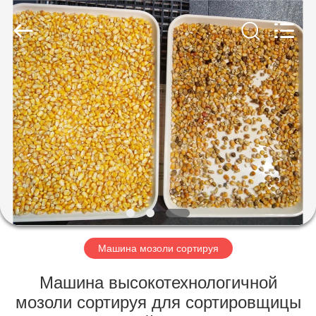
Hongshi
Optoelectronic
High-
tech
Co.,Ltd.
All
Rights
Reserved.
ДОМ
ПРОДУКТЫ
О
НАС
ПУТЕШЕСТВИЕ
ФАБРИКИ
Машина мозоли сортируя
Машина высокотехнологичной
ПРОВЕРКА
мозоли сортируя для сортировщицы