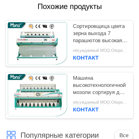
Похожие продукты
Сортировщица цвета
зерна выхода 7
парашютов высокая,
машина цвета
обсуждаемый MOQ:Оборотный
сортируя для маиса
КОНТАКТ
Машина
высокотехнологичной
мозоли сортируя для
сортировщицы цвета
обсуждаемый MOQ:Оборотный
фасолей зерна
КОНТАКТ
пшеницы
Популярные категории
Все