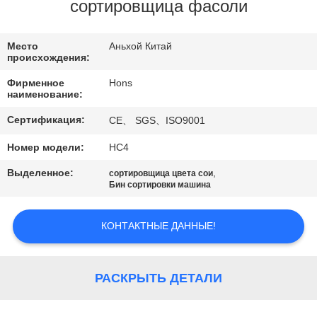
КАЧЕСТВА
сортировщица фасоли
СВЯЖИТЕСЬ
Место
Аньхой Китай
происхождения:
МЫ
Фирменное
Hons
наименование:
СПРОСИТЕ
Сертификация:
CE、 SGS、ISO9001
ЦИТАТУ
Номер модели:
HC4
Выделенное:
,
сортировщица цвета сои
КАРТА
Бин сортировки машина
САЙТА
КОНТАКТНЫЕ ДАННЫЕ!
PRIVACY
POLICY
РАСКРЫТЬ ДЕТАЛИ