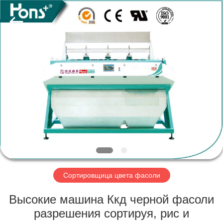
Hongshi
Optoelectronic
High-
tech
Co.,Ltd.
All
Rights
Reserved.
ДОМ
ПРОДУКТЫ
О
НАС
ПУТЕШЕСТВИЕ
ФАБРИКИ
Сортировщица цвета фасоли
Высокие машина Ккд черной фасоли
ПРОВЕРКА
разрешения сортируя, рис и