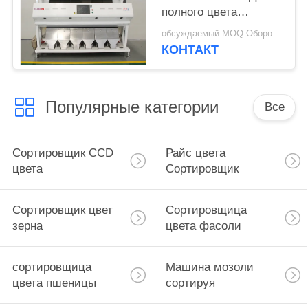
полного цвета
сортируя машины
обсуждаемый MOQ:Оборотный
фасоли Мунг
КОНТАКТ
Популярные категории
Все
Сортировщик CCD
Райс цвета
цвета
Сортировщик
Сортировщик цвет
Сортировщица
зерна
цвета фасоли
сортировщица
Машина мозоли
цвета пшеницы
сортируя