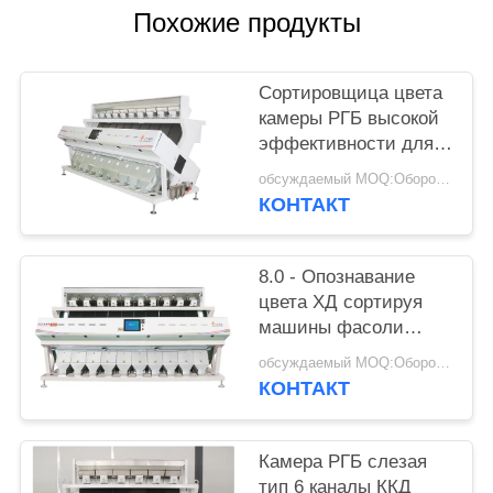
Похожие продукты
Сортировщица цвета
камеры РГБ высокой
эффективности для
семян Чили с 10
обсуждаемый MOQ:Оборотный
парашютами
КОНТАКТ
8.0 - Опознавание
цвета ХД сортируя
машины фасоли
емкости 15.0Т/Х
обсуждаемый MOQ:Оборотный
белое
КОНТАКТ
Камера РГБ слезая
тип 6 каналы ККД