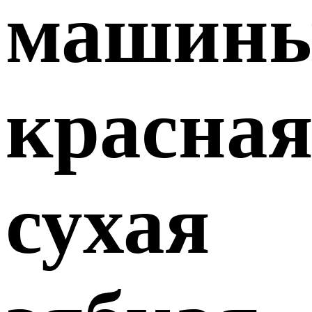
машин
красна
сухая