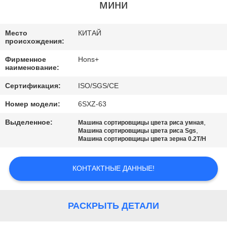
КАЧЕСТВА
мини
СВЯЖИТЕСЬ
Место
КИТАЙ
происхождения:
МЫ
Фирменное
Hons+
наименование:
СПРОСИТЕ
Сертификация:
ISO/SGS/CE
ЦИТАТУ
Номер модели:
6SXZ-63
Выделенное:
,
Машина сортировщицы цвета риса умная
КАРТА
,
Машина сортировщицы цвета риса Sgs
Машина сортировщицы цвета зерна 0.2T/H
САЙТА
КОНТАКТНЫЕ ДАННЫЕ!
PRIVACY
POLICY
РАСКРЫТЬ ДЕТАЛИ