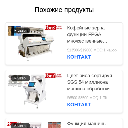
Похожие продукты
Кофейные зерна
функции FPGA
множественные
красят сортируя
$13500-$19000 MOQ:1 набор
машину
КОНТАКТ
Цвет риса сортируя
SGS 54 миллиона
машина обработки
разделителя пиксела
$6500-$8500 MOQ:1 ПК
КОНТАКТ
Функция машины