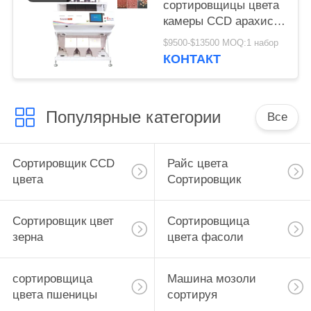
сортировщицы цвета
камеры CCD арахиса
3 парашютов
$9500-$13500 MOQ:1 набор
множественная
КОНТАКТ
Популярные категории
Все
Сортировщик CCD
Райс цвета
цвета
Сортировщик
Сортировщик цвет
Сортировщица
зерна
цвета фасоли
сортировщица
Машина мозоли
цвета пшеницы
сортируя