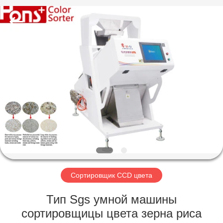
Hongshi
Optoelectronic
High-
tech
Co.,Ltd.
All
Rights
Reserved.
ДОМ
ПРОДУКТЫ
О
НАС
ПУТЕШЕСТВИЕ
ФАБРИКИ
Сортировщик CCD цвета
Тип Sgs умной машины
ПРОВЕРКА
сортировщицы цвета зерна риса