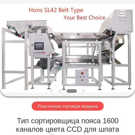
Hongshi
Optoelectronic
High-
tech
Co.,Ltd.
All
Rights
Reserved.
ДОМ
ПРОДУКТЫ
О
НАС
ПУТЕШЕСТВИЕ
ФАБРИКИ
Пластичная сортируя машина
Тип сортировщица пояса 1600
ПРОВЕРКА
каналов цвета CCD для шпата