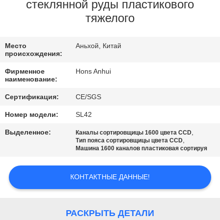
КАЧЕСТВА
стеклянной руды пластикового
тяжелого
СВЯЖИТЕСЬ
Место
Аньхой, Китай
МЫ
происхождения:
Фирменное
Hons Anhui
СПРОСИТЕ
наименование:
ЦИТАТУ
Сертификация:
CE/SGS
Номер модели:
SL42
КАРТА
Выделенное:
,
Каналы сортировщицы 1600 цвета CCD
,
Тип пояса сортировщицы цвета CCD
САЙТА
Машина 1600 каналов пластиковая сортируя
PRIVACY
КОНТАКТНЫЕ ДАННЫЕ!
POLICY
РАСКРЫТЬ ДЕТАЛИ