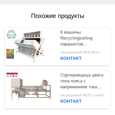
Похожие продукты
6 машины
Recyclingsorting
парашютов
сортировщиц цвета
обсуждаемый MOQ:Могущий быть предметом переговоров
выталкивателя
КОНТАКТ
продолжительности
жизни пластиковой
высоких
Сортировщица цвета
типа пояса с
напряжением тока
220V 60HZ для
обсуждаемый MOQ:1 набор
любого пластикового
КОНТАКТ
материала